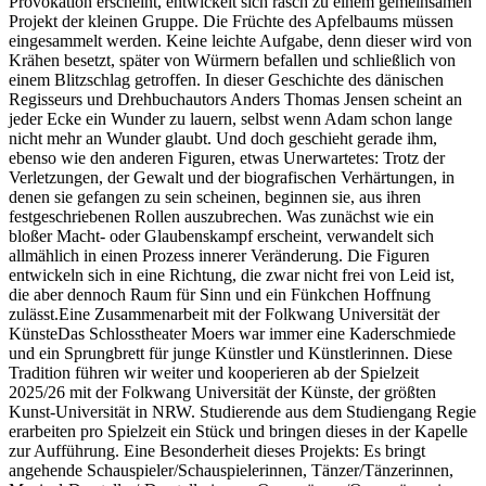
Provokation erscheint, entwickelt sich rasch zu einem gemeinsamen
Projekt der kleinen Gruppe. Die Früchte des Apfelbaums müssen
eingesammelt werden. Keine leichte Aufgabe, denn dieser wird von
Krähen besetzt, später von Würmern befallen und schließlich von
einem Blitzschlag getroffen. In dieser Geschichte des dänischen
Regisseurs und Drehbuchautors Anders Thomas Jensen scheint an
jeder Ecke ein Wunder zu lauern, selbst wenn Adam schon lange
nicht mehr an Wunder glaubt. Und doch geschieht gerade ihm,
ebenso wie den anderen Figuren, etwas Unerwartetes: Trotz der
Verletzungen, der Gewalt und der biografischen Verhärtungen, in
denen sie gefangen zu sein scheinen, beginnen sie, aus ihren
festgeschriebenen Rollen auszubrechen. Was zunächst wie ein
bloßer Macht- oder Glaubenskampf erscheint, verwandelt sich
allmählich in einen Prozess innerer Veränderung. Die Figuren
entwickeln sich in eine Richtung, die zwar nicht frei von Leid ist,
die aber dennoch Raum für Sinn und ein Fünkchen Hoffnung
zulässt.Eine Zusammenarbeit mit der Folkwang Universität der
KünsteDas Schlosstheater Moers war immer eine Kaderschmiede
und ein Sprungbrett für junge Künstler und Künstlerinnen. Diese
Tradition führen wir weiter und kooperieren ab der Spielzeit
2025/26 mit der Folkwang Universität der Künste, der größten
Kunst-Universität in NRW. Studierende aus dem Studiengang Regie
erarbeiten pro Spielzeit ein Stück und bringen dieses in der Kapelle
zur Aufführung. Eine Besonderheit dieses Projekts: Es bringt
angehende Schauspieler/Schauspielerinnen, Tänzer/Tänzerinnen,