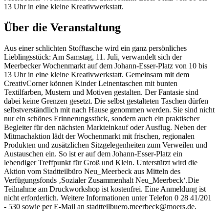
13 Uhr in eine kleine Kreativwerkstatt.
Über die Veranstaltung
Aus einer schlichten Stofftasche wird ein ganz persönliches
Lieblingsstück: Am Samstag, 11. Juli, verwandelt sich der
Meerbecker Wochenmarkt auf dem Johann-Esser-Platz von 10 bis
13 Uhr in eine kleine Kreativwerkstatt. Gemeinsam mit dem
CreativCorner können Kinder Leinentaschen mit bunten
Textilfarben, Mustern und Motiven gestalten. Der Fantasie sind
dabei keine Grenzen gesetzt. Die selbst gestalteten Taschen dürfen
selbstverständlich mit nach Hause genommen werden. Sie sind nicht
nur ein schönes Erinnerungsstück, sondern auch ein praktischer
Begleiter für den nächsten Markteinkauf oder Ausflug. Neben der
Mitmachaktion lädt der Wochenmarkt mit frischen, regionalen
Produkten und zusätzlichen Sitzgelegenheiten zum Verweilen und
Austauschen ein. So ist er auf dem Johann-Esser-Platz ein
lebendiger Treffpunkt für Groß und Klein. Unterstützt wird die
Aktion vom Stadtteilbüro Neu_Meerbeck aus Mitteln des
Verfügungsfonds ‚Sozialer Zusammenhalt Neu_Meerbeck‘.Die
Teilnahme am Druckworkshop ist kostenfrei. Eine Anmeldung ist
nicht erforderlich. Weitere Informationen unter Telefon 0 28 41/201
- 530 sowie per E-Mail an
stadtteilbuero.meerbeck@moers.de
.