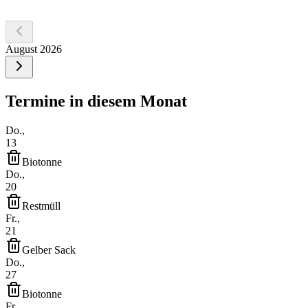
Finden
August 2026
Termine in diesem Monat
Do.,
13
Biotonne
Do.,
20
Restmüll
Fr.,
21
Gelber Sack
Do.,
27
Biotonne
Fr.,