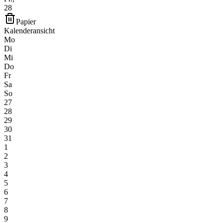
28
Papier
Kalenderansicht
Mo
Di
Mi
Do
Fr
Sa
So
27
28
29
30
31
1
2
3
4
5
6
7
8
9