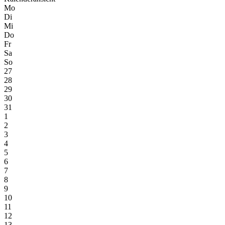
Mo
Di
Mi
Do
Fr
Sa
So
27
28
29
30
31
1
2
3
4
5
6
7
8
9
10
11
12
13