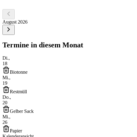
Finden
August 2026
Termine in diesem Monat
Di.,
18
Biotonne
Mi.,
19
Restmüll
Do.,
20
Gelber Sack
Mi.,
26
Papier
Kalenderansicht